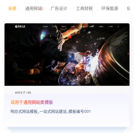
全部
通用网站
广告设计
工商财税
环保能源
化
适用于通用网站类模板
响应式网站模板_一站式网站建设_模板编号001