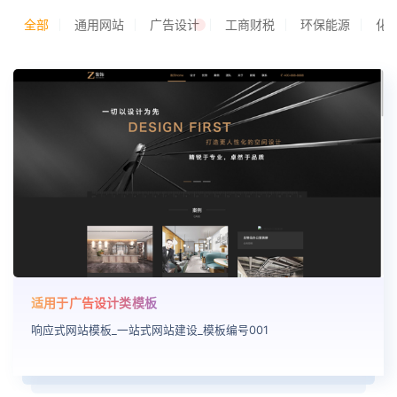
全部
通用网站
广告设计
工商财税
环保能源
化
适用于广告设计类模板
响应式网站模板_一站式网站建设_模板编号001