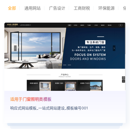
全部
通用网站
广告设计
工商财税
环保能源
化
适用于门窗照明类模板
响应式网站模板_一站式网站建设_模板编号001