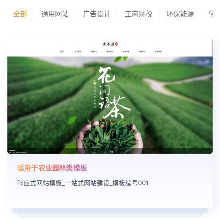
全部
通用网站
广告设计
工商财税
环保能源
化
适用于农业园林类模板
响应式网站模板_一站式网站建设_模板编号001