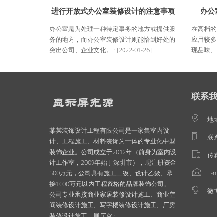
进行开放式办公室装修设计的注意事项
办公
办公室是为处理一种特定事务的地方或提供服
在高档的
务的地方，而办公室装修设计则能恰到好处的
应用较多
突出公司、企业文化。···
[2022-01-26]
现品味、格
联系
地
某某装饰设计工程有限公司是一家集室内设
联系
计、工程施工、材料装饰为一体的专业化中型
装饰企业。公司成立于2012年（前身为室内设
传真
计工作室，2009年始于深圳市），现注册资金
500万元，公司具有施工二级、设计乙级、承
E-m
接1000万元以内工程资格的品牌装饰公司。
微博
公司专业承接商业家居装修设计施工、商业空
间装修设计施工、写字楼装修设计施工、厂房
装修设计施工、展厅空···