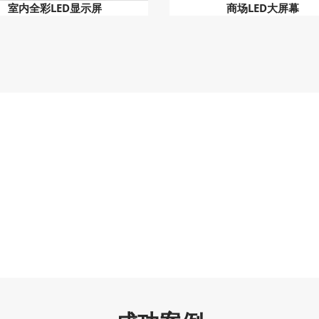
室内全彩LED显示屏
商场LED大屏幕
293
5753
合作品牌
厂房面积