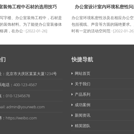
室装饰工程中石材的选用技巧
办公室设计室内环境私密性问
写字楼、办公室装饰工程中，石材是
办公室环境私密性涉及在相应办公空
的装饰材料。为了能使办公室装修体
包括视线、声音等方面的隔绝要求。
调，在办公···
[2022-01-26]
时有一定的活动空间范···
[2022-01-26
我们
快捷导航
网站首页
址：北京市大庆区某某大厦1234号
关于我们
电话：400-123-4567
产品系列
：010-12345678
成功案例
ail: admin@yourweb.com
新闻资讯
：https://weibo.com
精英团队