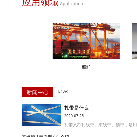
应用领域
Application
船舶
新闻中心
NEWS
扎带是什么
2020-07-25
扎带又称扎线带、束线带、锁带，是用来
不锈钢扎带选型方法介绍