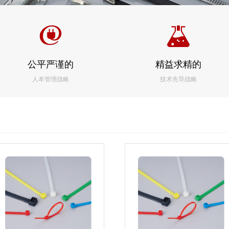
公平严谨的
精益求精的
人本管理战略
技术先导战略