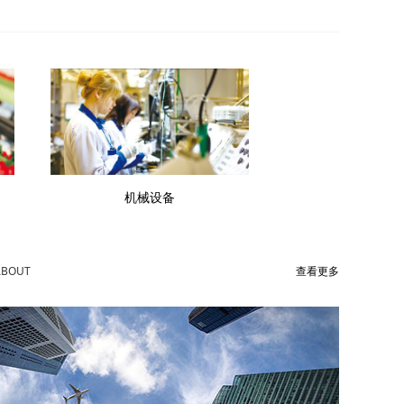
机械设备
ABOUT
查看更多