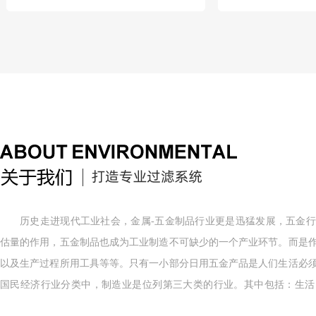
历史走进现代工业社会，金属-五金制品行业更是迅猛发展，五金
估量的作用，五金制品也成为工业制造不可缺少的一个产业环节。而是
以及生产过程所用工具等等。只有一小部分日用五金产品是人们生活必
国民经济行业分类中，制造业是位列第三大类的行业。其中包括：生活
品、食品饮料、烟草、纺织服装皮革、木材家具、印刷及文体用品以及