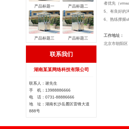
者优先（vmwar
产品标题一
产品标题二
5、有良好的
6、熟练撑握she
工作地址：
产品标题三
产品标题三
北京市朝阳区
联系我们
湖南某某网络科技有限公司
联系人：谢先生
手 机：13988886666
电 话：0731-88886666
地 址：湖南长沙岳麓区雷锋大道
888号