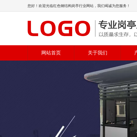
您好！欢迎光临红色钢结构岗亭行业网站，我们竭诚为您服务！
网站首页
关于我们