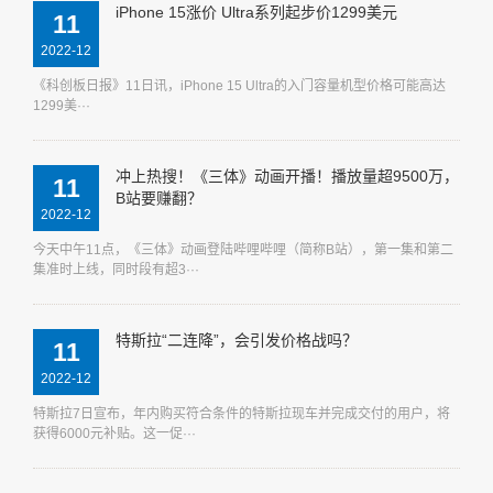
iPhone 15涨价 Ultra系列起步价1299美元
11
2022-12
《科创板日报》11日讯，iPhone 15 Ultra的入门容量机型价格可能高达
1299美···
冲上热搜！《三体》动画开播！播放量超9500万，
11
B站要赚翻？
2022-12
今天中午11点，《三体》动画登陆哔哩哔哩（简称B站），第一集和第二
集准时上线，同时段有超3···
特斯拉“二连降”，会引发价格战吗？
11
2022-12
特斯拉7日宣布，年内购买符合条件的特斯拉现车并完成交付的用户，将
获得6000元补贴。这一促···