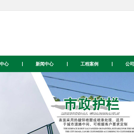
中心
新闻中心
工程案例
公