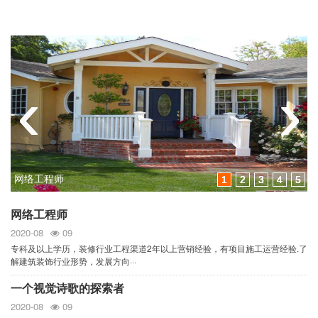
‹
‹
‹
‹
‹
›
›
›
›
›
网络工程师
1
1
1
1
1
2
2
2
2
2
3
3
3
3
3
4
4
4
4
4
5
5
5
5
5
网络工程师
2020-08
09
专科及以上学历，装修行业工程渠道2年以上营销经验，有项目施工运营经验.了
解建筑装饰行业形势，发展方向···
一个视觉诗歌的探索者
2020-08
09