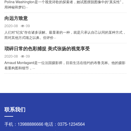
Polina Washington是一个视觉诗歌的探索者，她试图摆脱图像中的“真实性”，
用神秘和梦幻···
向远方致意
2020-08
09
人们对“纪实”存在诸多误解。最显著的一种，就是只承认自己认同的某种方式，
而对其他方式嗤之以鼻。但评价···
琐碎日常的色彩捕捉 美式张扬的视觉享受
2020-08
09
Arnaud Montagard是一位法国摄影师，目前生活在纽约的布鲁克林。他的摄影
着重构图和细节，···
联系我们
手机：13988886666
电话：0375-1234564