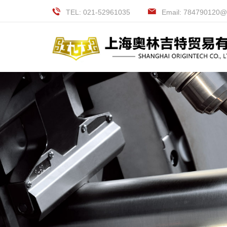
TEL: 021-52961035
Email: 784790120