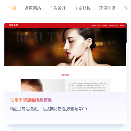
全部
通用网站
广告设计
工商财税
环保能源
化
适用于夜店会所类模板
响应式网站模板_一站式网站建设_模板编号001