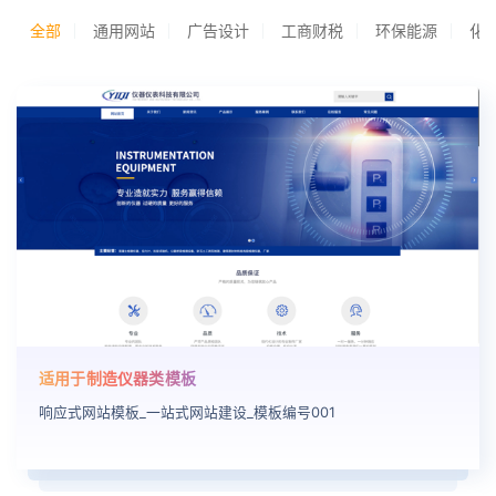
全部
通用网站
广告设计
工商财税
环保能源
化
适用于制造仪器类模板
响应式网站模板_一站式网站建设_模板编号001