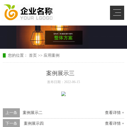
您的位置：
首页
>>
应用案例
案例展示三
发布日期：2022-06-15
上一条
案例展示二
查看详情 +
下一条
案例展示四
查看详情 +