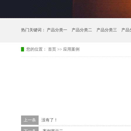
热门关键词：
产品分类一
产品分类二
产品分类三
产品
您的位置：
首页
>>
应用案例
上一条
没有了！