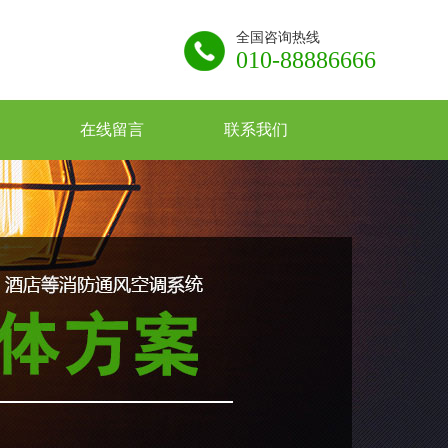
全国咨询热线
010-88886666
在线留言
联系我们