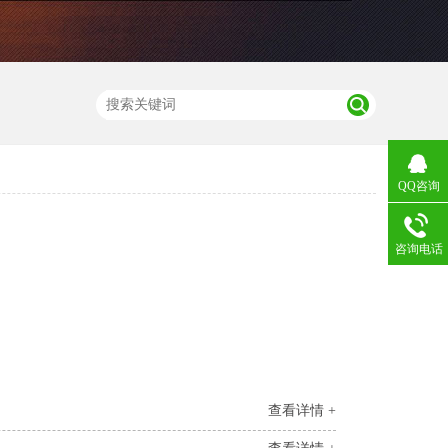
QQ咨询
咨询电话
查看详情 +