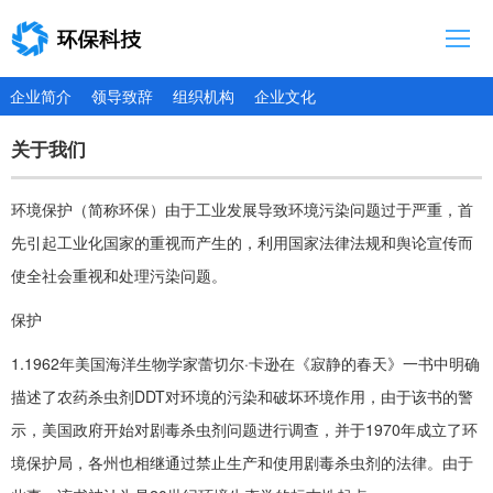
首页
企业简介
领导致辞
组织机构
企业文化
关于我们
关于我们
新闻中心
环境保护（简称环保）由于工业发展导致环境污染问题过于严重，首
投资者关系
先引起工业化国家的重视而产生的，利用国家法律法规和舆论宣传而
业务介绍
使全社会重视和处理污染问题。
加入我们
保护
1.1962年美国海洋生物学家蕾切尔·卡逊在《寂静的春天》一书中明确
描述了农药杀虫剂DDT对环境的污染和破坏环境作用，由于该书的警
示，美国政府开始对剧毒杀虫剂问题进行调查，并于1970年成立了环
境保护局，各州也相继通过禁止生产和使用剧毒杀虫剂的法律。由于