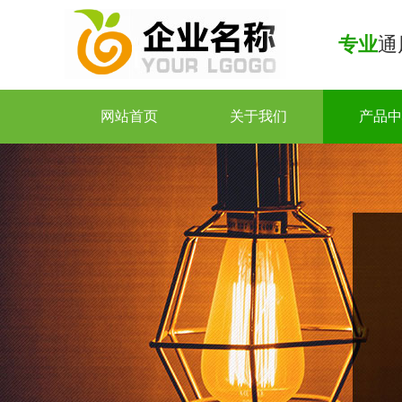
专业
通
网站首页
关于我们
产品中