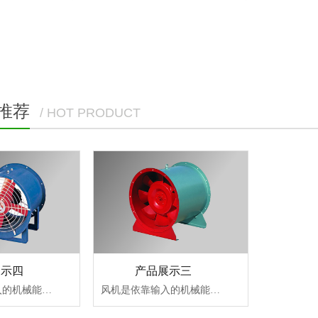
推荐
/ HOT PRODUCT
展示四
产品展示三
风机是依靠输入的机械能，提高气体压力并排送气体的机械，它是一种从动的流体机械。风···
风机是依靠输入的机械能，提高气体压力并排送气体的机械，它是一种从动的流体机械。风···