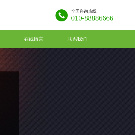
全国咨询热线
010-88886666
在线留言
联系我们