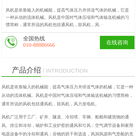
风机是依靠输入的机械能，提高气体压力并排送气体的机械，它是
一种从动的流体机械。风机是中国对气体压缩和气体输送机械的习
惯简称，通常所说的风机包括通风机，鼓风机，风···
全国热线
在线咨询
010-88886666
产品介绍
/ INTRODUCTION
风机是依靠输入的机械能，提高气体压力并排送气体的机械，它是一种
从动的流体机械。风机是中国对气体压缩和气体输送机械的习惯简称，
通常所说的风机包括通风机，鼓风机，风力发电机。
风机广泛用于工厂、矿井、隧道、冷却塔、车辆、船舶和建筑物的通
风、排尘和冷却，锅炉和工业炉窑的通风和引风；空气调节设备和家用
电器设备中的冷却和通风；谷物的烘干和选送，风洞风源和气垫船的充