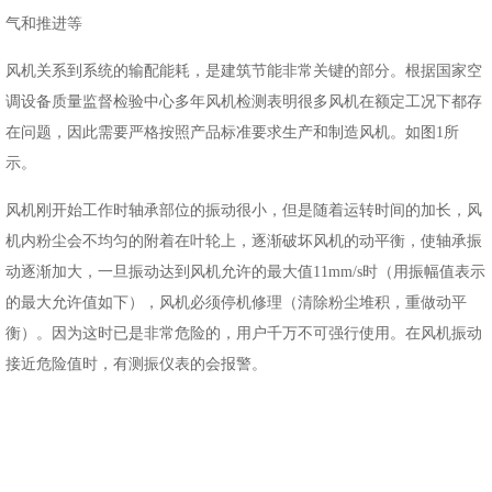
气和推进等
风机关系到系统的输配能耗，是建筑节能非常关键的部分。根据国家空
调设备质量监督检验中心多年风机检测表明很多风机在额定工况下都存
在问题，因此需要严格按照产品标准要求生产和制造风机。如图1所
示。
风机刚开始工作时轴承部位的振动很小，但是随着运转时间的加长，风
机内粉尘会不均匀的附着在叶轮上，逐渐破坏风机的动平衡，使轴承振
动逐渐加大，一旦振动达到风机允许的最大值11mm/s时（用振幅值表示
的最大允许值如下），风机必须停机修理（清除粉尘堆积，重做动平
衡）。因为这时已是非常危险的，用户千万不可强行使用。在风机振动
接近危险值时，有测振仪表的会报警。